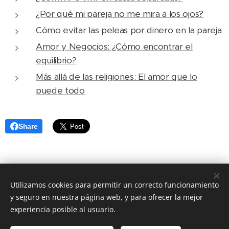
¿Por qué mi pareja no me mira a los ojos?
Cómo evitar las peleas por dinero en la pareja
Amor y Negocios: ¿Cómo encontrar el
equilibrio?
Más allá de las religiones: El amor que lo
puede todo
Share
Utilizamos cookies para permitir un correcto funcionamiento
2024 aquí estamos
y seguro en nuestra página web, y para ofrecer la mejor
© 2023 TEAMO. Todos los derechos reservados.
experiencia posible al usuario.
Política de privacidad
Términos y condiciones