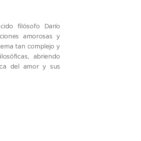
cido filósofo Darío
aciones amorosas y
 tema tan complejo y
losóficas, abriendo
rca del amor y sus