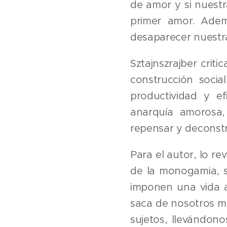
de amor y si nuest
primer amor. Adem
desaparecer nuestr
Sztajnszrajber crit
construcción soci
productividad y e
anarquía amorosa,
repensar y deconstr
Para el autor, lo re
de la monogamia, s
imponen una vida a
saca de nosotros m
sujetos, llevándon