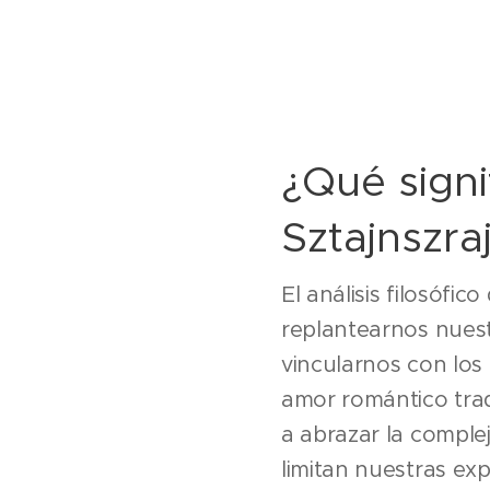
¿Qué signi
Sztajnszra
El análisis filosófic
replantearnos nues
vincularnos con los
amor romántico tradi
a abrazar la comple
limitan nuestras ex