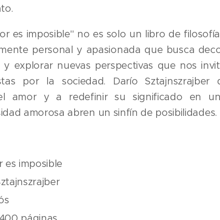
to.
mor es imposible" no es solo un libro de filosofí
ente personal y apasionada que busca decon
r y explorar nuevas perspectivas que nos invi
stas por la sociedad. Darío Sztajnszrajber 
 el amor y a redefinir su significado en
sidad amorosa abren un sinfín de posibilidades.
r es imposible
ztajnszrajber
dós
 400 páginas