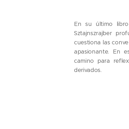
En su último libro
Sztajnszrajber pr
cuestiona las conve
apasionante. En es
camino para refle
derivados.