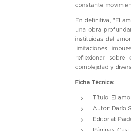
constante movimien
En definitiva, "El a
una obra profundam
instituidas del amo
limitaciones impue
reflexionar sobre
complejidad y diver
Ficha Técnica:
Título: El amo
Autor: Darío S
Editorial: Pai
Páginas: Casi