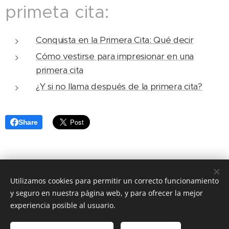
primeta cita:
Conquista en la Primera Cita: Qué decir
Cómo vestirse para impresionar en una
primera cita
¿Y si no llama después de la primera cita?
Share
Utilizamos cookies para permitir un correcto funcionamiento
2024 aquí estamos
y seguro en nuestra página web, y para ofrecer la mejor
© 2023 TEAMO. Todos los derechos reservados.
experiencia posible al usuario.
Política de privacidad
Términos y condiciones