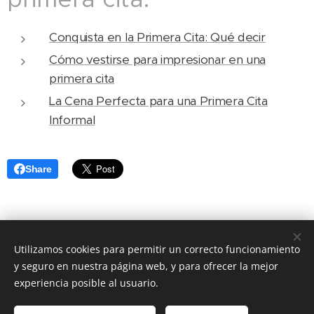
Conquista en la Primera Cita: Qué decir
Cómo vestirse para impresionar en una
primera cita
La Cena Perfecta para una Primera Cita
Informal
Share
Utilizamos cookies para permitir un correcto funcionamiento
2024 aquí estamos
y seguro en nuestra página web, y para ofrecer la mejor
© 2023 TEAMO. Todos los derechos reservados.
experiencia posible al usuario.
Política de privacidad
Términos y condiciones